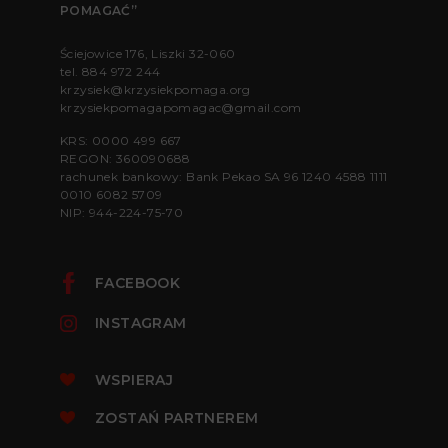
POMAGAĆ”
Ściejowice 176, Liszki 32-060
tel.
884 972 244
krzysiek@krzysiekpomaga.org
krzysiekpomagapomagac@gmail.com
KRS: 0000 499 667
REGON: 360090688
rachunek bankowy: Bank Pekao SA 96 1240 4588 1111
0010 6082 5709
NIP: 944-224-75-70
FACEBOOK
INSTAGRAM
WSPIERAJ
ZOSTAŃ PARTNEREM