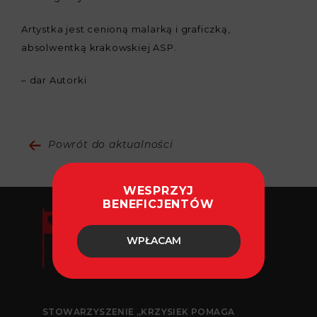
Artystka jest cenioną malarką i graficzką,
absolwentką krakowskiej ASP.
– dar Autorki
Powrót do aktualności
WESPRZYJ
BENEFICJENTÓW
WPŁACAM
STOWARZYSZENIE „KRZYSIEK POMAGA