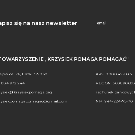
apisz się na nasz newsletter
TOWARZYSZENIE „KRZYSIEK POMAGA POMAGAĆ”
iejowice 176, Liszki 32-060
KRS: 0000 499 667
.
884 972 244
REGON: 36009068
zysiek@krzysiekpomaga.org
rachunek bankowy: B
zysiekpomagapomagac@gmail.com
NIP: 944-224-75-70