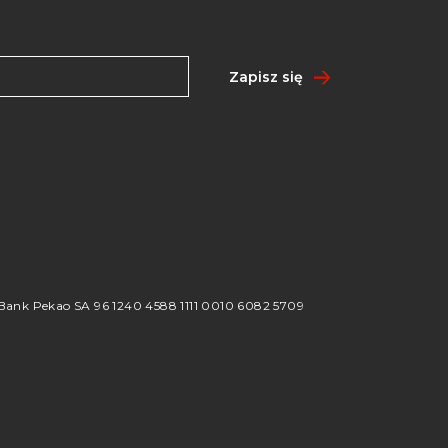
Zapisz się
8
ank Pekao SA 96 1240 4588 1111 0010 6082 5709