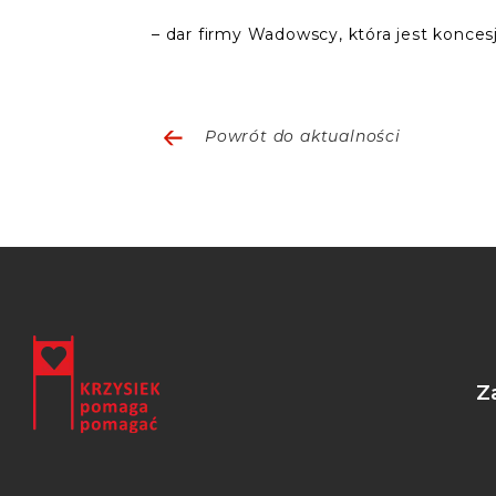
– dar firmy Wadowscy, która jest konce
Powrót do aktualności
Z