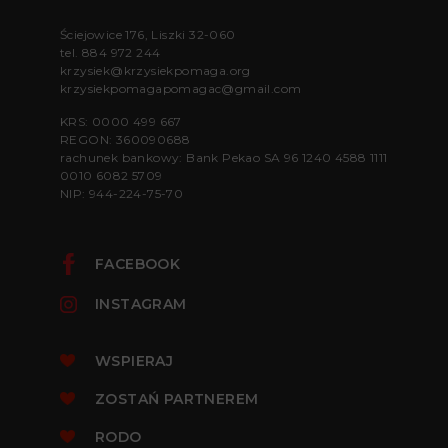
Ściejowice 176, Liszki 32-060
tel.
884 972 244
krzysiek@krzysiekpomaga.org
krzysiekpomagapomagac@gmail.com
KRS: 0000 499 667
REGON: 360090688
rachunek bankowy: Bank Pekao SA 96 1240 4588 1111
0010 6082 5709
NIP: 944-224-75-70
FACEBOOK
INSTAGRAM
WSPIERAJ
ZOSTAŃ PARTNEREM
RODO