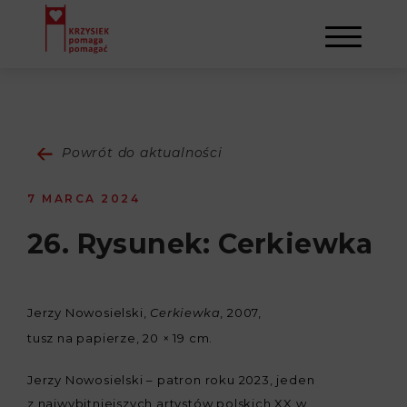
AKTUALNOŚCI
Powrót do aktualności
STOWARZYSZENIE
7 MARCA 2024
O NAS
DZIAŁALNOŚĆ
26. Rysunek: Cerkiewka
NAPISALI O NAS
NASI BENEFICJENCI
KONTAKT
Jerzy Nowosielski,
, 2007,
Cerkiewka
GALERIA
SULEJMAN
REJESTRACJA
tusz na papierze, 20 × 19 cm.
Jerzy Nowosielski – patron roku 2023, jeden
WYDARZENIA
z najwybitniejszych artystów polskich XX w.