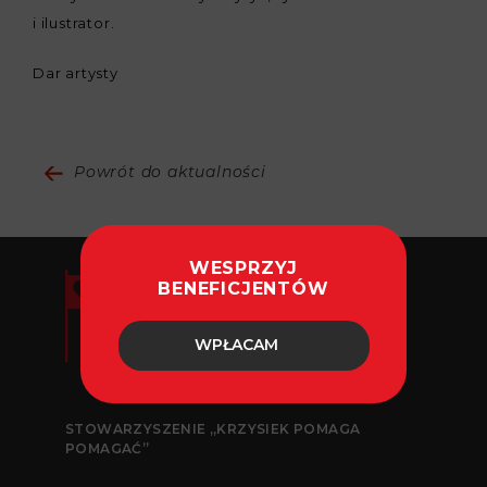
i ilustrator.
Dar artysty
Powrót do aktualności
WESPRZYJ
BENEFICJENTÓW
WPŁACAM
STOWARZYSZENIE „KRZYSIEK POMAGA
POMAGAĆ”