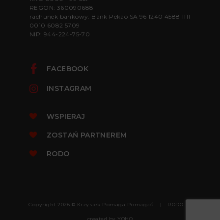
REGON: 360090688
rachunek bankowy: Bank Pekao SA 96 1240 4588 1111
0010 6082 5709
NIP: 944-224-75-70
FACEBOOK
INSTAGRAM
WSPIERAJ
ZOSTAŃ PARTNEREM
RODO
Copyright 2026 © Krzysiek Pomaga Pomagać
RODO
created by
YOHO