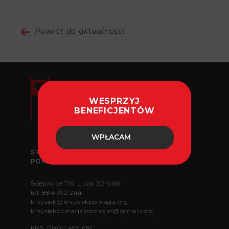
Powrót do aktualności
WESPRZYJ
BENEFICJENTÓW
WPŁACAM
STOWARZYSZENIE „KRZYSIEK POMAGA
POMAGAĆ”
Ściejowice 176, Liszki 32-060
tel.
884 972 244
krzysiek@krzysiekpomaga.org
krzysiekpomagapomagac@gmail.com
KRS: 0000 499 667