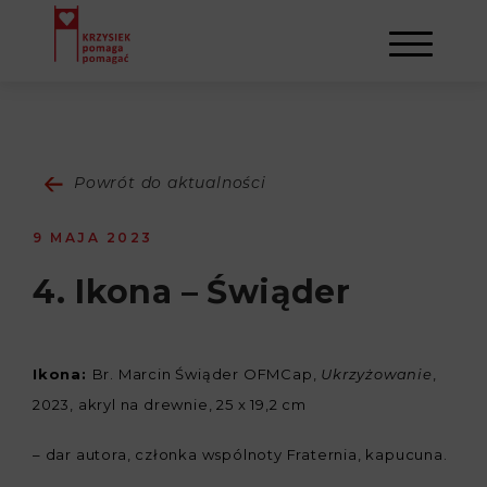
AKTUALNOŚCI
Powrót do aktualności
STOWARZYSZENIE
9 MAJA 2023
O NAS
DZIAŁALNOŚĆ
4. Ikona – Świąder
NAPISALI O NAS
NASI BENEFICJENCI
KONTAKT
Ikona:
Br. Marcin Świąder OFMCap,
,
Ukrzyżowanie
GALERIA
SULEJMAN
REJESTRACJA
2023, akryl na drewnie, 25 x 19,2 cm
– dar autora, członka wspólnoty Fraternia, kapucuna.
WYDARZENIA