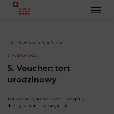
AKTUALNOŚCI
Powrót do aktualności
STOWARZYSZENIE
7 MARCA 2024
O NAS
DZIAŁALNOŚĆ
5. Voucher: tort
urodzinowy
NAPISALI O NAS
NASI BENEFICJENCI
KONTAKT
GALERIA
SULEJMAN
REJESTRACJA
Tort według wybranego wzoru i receptury,
do 3 kg, w terminie do uzgodnienia.
WYDARZENIA