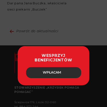
Dar pana Jana Buczka, właściciela
sieci piekarni „Buczek”
Powrót do aktualności
WESPRZYJ
BENEFICJENTÓW
WPŁACAM
STOWARZYSZENIE „KRZYSIEK POMAGA
POMAGAĆ”
Ściejowice 176, Liszki 32-060
tel.
884 972 244