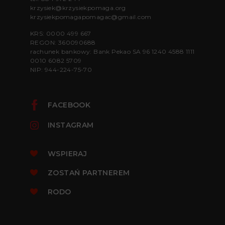
krzysiek@krzysiekpomaga.org
krzysiekpomagapomagac@gmail.com
KRS: 0000 499 667
REGON: 360090688
rachunek bankowy: Bank Pekao SA 96 1240 4588 1111
0010 6082 5709
NIP: 944-224-75-70
FACEBOOK
INSTAGRAM
WSPIERAJ
ZOSTAŃ PARTNEREM
RODO