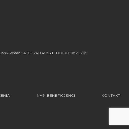
8
ank Pekao SA 96 1240 4588 1111 0010 6082 5709
ENIA
NASI BENEFICJENCI
KONTAKT