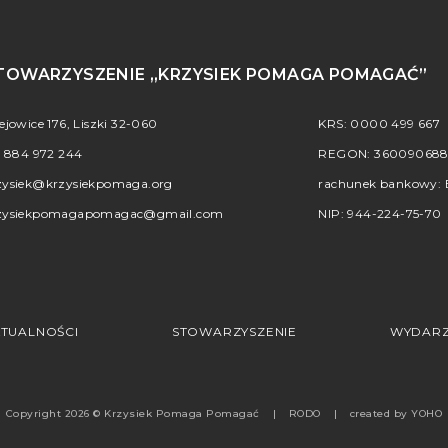
TOWARZYSZENIE „KRZYSIEK POMAGA POMAGAĆ”
iejowice 176, Liszki 32-060
KRS: 0000 499 667
.
884 972 244
REGON: 36009068
zysiek@krzysiekpomaga.org
rachunek bankowy: B
zysiekpomagapomagac@gmail.com
NIP: 944-224-75-70
TUALNOŚCI
STOWARZYSZENIE
WYDARZ
Copyright 2026 © Krzysiek Pomaga Pomagać
RODO
created by
YOHO