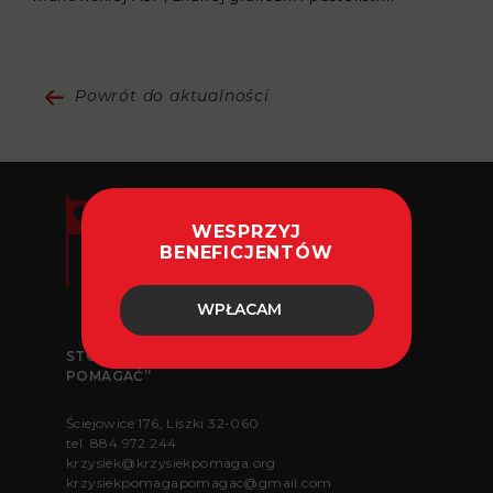
Powrót do aktualności
WESPRZYJ
BENEFICJENTÓW
WPŁACAM
STOWARZYSZENIE „KRZYSIEK POMAGA
POMAGAĆ”
Ściejowice 176, Liszki 32-060
tel.
884 972 244
krzysiek@krzysiekpomaga.org
krzysiekpomagapomagac@gmail.com