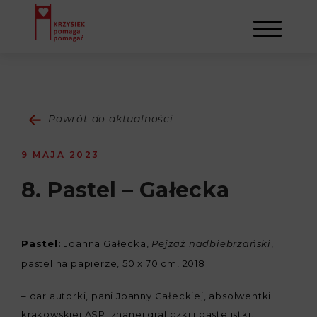
AKTUALNOŚCI
Powrót do aktualności
STOWARZYSZENIE
9 MAJA 2023
O NAS
DZIAŁALNOŚĆ
8. Pastel – Gałecka
NAPISALI O NAS
NASI BENEFICJENCI
KONTAKT
Pastel:
Joanna Gałecka,
,
Pejzaż nadbiebrzański
GALERIA
SULEJMAN
REJESTRACJA
pastel na papierze, 50 x 70 cm, 2018
– dar autorki, pani Joanny Gałeckiej, absolwentki
WYDARZENIA
krakowskiej ASP, znanej graficzki i pastelistki.