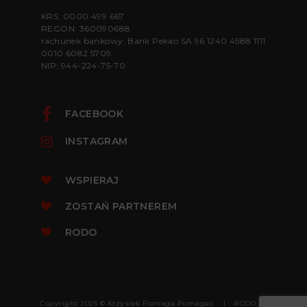
KRS: 0000 499 667
REGON: 360090688
rachunek bankowy: Bank Pekao SA 96 1240 4588 1111
0010 6082 5709
NIP: 944-224-75-70
FACEBOOK
INSTAGRAM
WSPIERAJ
ZOSTAŃ PARTNEREM
RODO
Copyright 2026 © Krzysiek Pomaga Pomagać
RODO