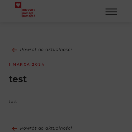
AKTUALNOŚCI
Powrót do aktualności
STOWARZYSZENIE
1 MARCA 2024
O NAS
DZIAŁALNOŚĆ
test
NAPISALI O NAS
NASI BENEFICJENCI
KONTAKT
test
GALERIA
SULEJMAN
REJESTRACJA
WYDARZENIA
Powrót do aktualności