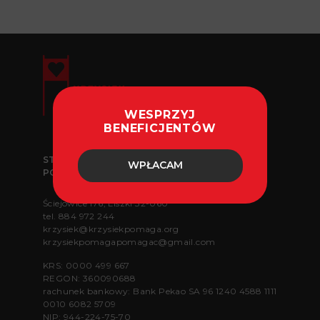
WESPRZYJ
BENEFICJENTÓW
STOWARZYSZENIE „KRZYSIEK POMAGA
WPŁACAM
POMAGAĆ”
Ściejowice 176, Liszki 32-060
tel.
884 972 244
krzysiek@krzysiekpomaga.org
krzysiekpomagapomagac@gmail.com
KRS: 0000 499 667
REGON: 360090688
rachunek bankowy: Bank Pekao SA 96 1240 4588 1111
0010 6082 5709
NIP: 944-224-75-70