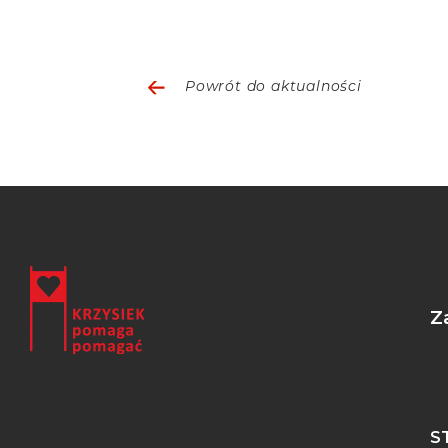
Powrót do aktualności
Z
S