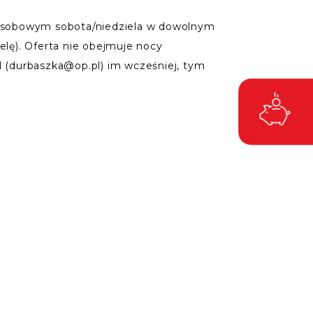
 3-osobowym sobota/niedziela w dowolnym
elę). Oferta nie obejmuje nocy
il (durbaszka@op.pl) im wcześniej, tym