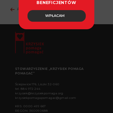
BENEFICJENTÓW
Powrót do aktualności
WPŁACAM
STOWARZYSZENIE „KRZYSIEK POMAGA
POMAGAĆ”
Ściejowice 176, Liszki 32-060
tel.
884 972 244
krzysiek@krzysiekpomaga.org
krzysiekpomagapomagac@gmail.com
KRS: 0000 499 667
REGON: 360090688