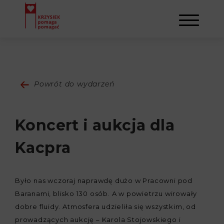
AKTUALNOŚCI
Powrót do wydarzeń
STOWARZYSZENIE
Koncert i aukcja dla
O NAS
DZIAŁALNOŚĆ
Kacpra
NAPISALI O NAS
NASI BENEFICJENCI
KONTAKT
Było nas wczoraj naprawdę dużo w Pracowni pod
GALERIA
SULEJMAN
REJESTRACJA
Baranami, blisko 130 osób. A w powietrzu wirowały
dobre fluidy. Atmosfera udzieliła się wszystkim, od
WYDARZENIA
prowadzących aukcję – Karola Stojowskiego i