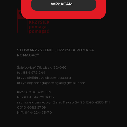
WPŁACAM
STOWARZYSZENIE „KRZYSIEK POMAGA
POMAGAĆ”
Ściejowice 176, Liszki 32-060
tel.
884 972 244
krzysiek@krzysiekpomaga.org
krzysiekpomagapomagac@gmail.com
KRS: 0000 499 667
REGON: 360090688
rachunek bankowy: Bank Pekao SA 96 1240 4588 1111
0010 6082 5709
NIP: 944-224-75-70