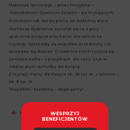
Mateusza Janickiego – przez muzyków –
i
– po licytujących.
Sublokatora
Spectrum Session
tak dał do pieca, że niektórzy starsi
Sublokator
słuchacze dyskretnie wycofali się na z góry
upatrzone pozycje przy barze. Ale wrócili na
licytację. Sprzedały się wszystkie przedmioty i to
sprzedały się dobrze. O niektóre z nich toczyła się
zawzięta walka – z pożytkiem dla ceny, czyli w
ostatecznym rachunku dla Kacpra.
Z licytacji mamy dla Kacpra ok. 36 tys. zł., z biletów –
ok. 8 tys. zł.
Wszystkim i każdemu – dziękujemy!
Powrót do wydarzeń
WESPRZYJ
BENEFICJENTÓW