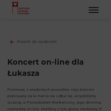
AKTUALNOŚCI
Powrót do wydarzeń
STOWARZYSZENIE
Koncert on-line dla
O NAS
DZIAŁALNOŚĆ
Łukasza
NAPISALI O NAS
NASI BENEFICJENCI
KONTAKT
Ponieważ, z wiadomych powodów, nasz koncert
GALERIA
SULEJMAN
REJESTRACJA
planowany na 14 marca nie odbył się, urządziliśmy
wczoraj, w Poniedziałek Wielkanocny, jego skromną
WYDARZENIA
namiastkę on-line. Mieliśmy z tyłu głowy niedawną (5