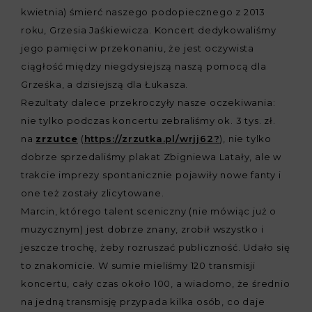
kwietnia) śmierć naszego podopiecznego z 2013
roku, Grzesia Jaśkiewicza. Koncert dedykowaliśmy
jego pamięci w przekonaniu, że jest oczywista
ciągłość między niegdysiejszą naszą pomocą dla
Grześka, a dzisiejszą dla Łukasza.
Rezultaty dalece przekroczyły nasze oczekiwania:
nie tylko podczas koncertu zebraliśmy ok. 3 tys. zł.
na
zrzutce
(
https://zrzutka.pl/wrjj62?
), nie tylko
dobrze sprzedaliśmy plakat Zbigniewa Latały, ale w
trakcie imprezy spontanicznie pojawiły nowe fanty i
one też zostały zlicytowane.
Marcin, którego talent sceniczny (nie mówiąc już o
muzycznym) jest dobrze znany, zrobił wszystko i
jeszcze trochę, żeby rozruszać publiczność. Udało się
to znakomicie. W sumie mieliśmy 120 transmisji
koncertu, cały czas około 100, a wiadomo, że średnio
na jedną transmisję przypada kilka osób, co daje