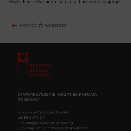
Wszystkim, z Marcinem na czele, bardzo dziękujemy!
Powrót do wydarzeń
STOWARZYSZENIE „KRZYSIEK POMAGA
POMAGAĆ”
Ściejowice 176, Liszki 32-060
tel.
884 972 244
krzysiek@krzysiekpomaga.org
krzysiekpomagapomagac@gmail.com