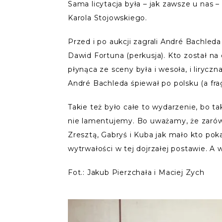
Sama licytacja była – jak zawsze u nas
Karola Stojowskiego.
Przed i po aukcji zagrali André Bachleda
Dawid Fortuna (perkusja). Kto został na
płynąca ze sceny była i wesoła, i liryc
André Bachleda śpiewał po polsku (a fra
Takie też było całe to wydarzenie, bo t
nie lamentujemy. Bo uważamy, że zarówno
Zresztą, Gabryś i Kuba jak mało kto pok
wytrwałości w tej dojrzałej postawie. 
Fot.: Jakub Pierzchała i Maciej Zych