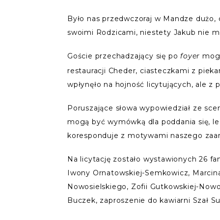
Było nas przedwczoraj w Mandze dużo, c
swoimi Rodzicami, niestety Jakub nie 
Goście przechadzający się po
mogl
foyer
restauracji Cheder, ciasteczkami z piek
wpłynęło na hojność licytujących, ale z
Poruszające słowa wypowiedział ze sceny 
mogą być wymówką dla poddania się, lec
koresponduje z motywami naszego zaang
Na licytację zostało wystawionych 26 fan
Iwony Ornatowskiej-Semkowicz, Marcina 
Nowosielskiego, Zofii Gutkowskiej-Nowos
Buczek, zaproszenie do kawiarni Szał Su