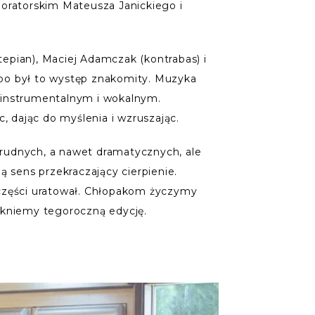
 oratorskim Mateusza Janickiego i
tepian), Maciej Adamczak (kontrabas) i
, bo był to występ znakomity. Muzyka
ie instrumentalnym i wokalnym.
, dając do myślenia i wzruszając.
 trudnych, a nawet dramatycznych, ale
ą sens przekraczający cierpienie.
o części uratował. Chłopakom życzymy
mkniemy tegoroczną edycję.