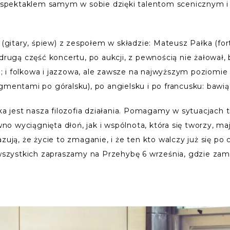
 – spektaklem samym w sobie dzięki talentom scenicznym i
 (gitary, śpiew) z zespołem w składzie: Mateusz Pałka (for
 drugą część koncertu, po aukcji, z pewnością nie żałował
zna; i folkowa i jazzowa, ale zawsze na najwyższym poziom
gmentami po góralsku), po angielsku i po francusku: bawiąc
aka jest nasza filozofia działania. Pomagamy w sytuacjach
 wyciągnięta dłoń, jak i wspólnota, która się tworzy, maj
azują, że życie to zmaganie, i że ten kto walczy już się p
A wszystkich zapraszamy na Przehybę 6 września, gdzie za