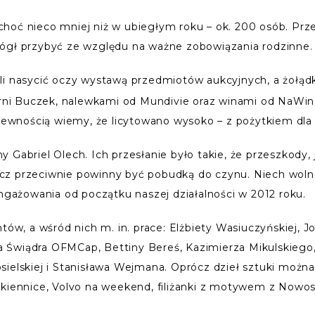
hoć nieco mniej niż w ubiegłym roku – ok. 200 osób. Prz
mógł przybyć ze względu na ważne zobowiązania rodzinne.
i nasycić oczy wystawą przedmiotów aukcyjnych, a żołądk
arni Buczek, nalewkami od Mundivie oraz winami od NaWino
 pewnością wiemy, że licytowano wysoko – z pożytkiem dla 
Gabriel Olech. Ich przesłanie było takie, że przeszkody, j
z przeciwnie powinny być pobudką do czynu. Niech wolno 
ażowania od początku naszej działalności w 2012 roku.
tów, a wśród nich m. in. prace: Elżbiety Wasiuczyńskiej, J
Świądra OFMCap, Bettiny Bereś, Kazimierza Mikulskiego, 
ielskiej i Stanisława Wejmana. Oprócz dzieł sztuki można b
kiennice, Volvo na weekend, filiżanki z motywem z Nowosi