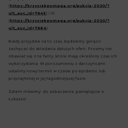
(
https://krzysiekpomaga.org/aukcja-2020/?
ult_auc_id=7645
) i 10
(
https://krzysiekpomaga.org/aukcja-2020/?
ult_auc_id=7664
).
Kiedy przyjdzie na to czas, będziemy gorąco
zachęcać do składania dalszych ofert. Prosimy nie
obawiać się o te fanty, które mają określony czas ich
wykorzystania. W porozumieniu z darczyńcami
ustalimy nowy termin w czasie po epidemii, lub
przynajmniej w jej łagodniejszej fazie.
Zatem mówimy: do zobaczenia, pamiętajcie o
Łukaszu!