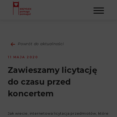
AKTUALNOŚCI
Powrót do aktualności
STOWARZYSZENIE
11 MAJA 2020
O NAS
DZIAŁALNOŚĆ
Zawieszamy licytację
do czasu przed
NAPISALI O NAS
NASI BENEFICJENCI
KONTAKT
koncertem
GALERIA
SULEJMAN
REJESTRACJA
WYDARZENIA
Jak wiecie, internetowa licytacja przedmiotów, które