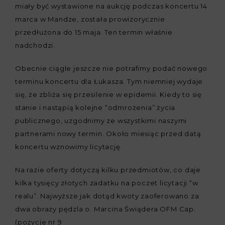
miały być wystawione na aukcję podczas koncertu 14
marca w Mandze, została prowizorycznie
przedłużona do 15 maja. Ten termin właśnie
nadchodzi.
Obecnie ciągle jeszcze nie potrafimy podać nowego
terminu koncertu dla Łukasza. Tym niemniej wydaje
się, że zbliża się przesilenie w epidemii. Kiedy to się
stanie i nastąpią kolejne “odmrożenia” życia
publicznego, uzgodnimy ze wszystkimi naszymi
partnerami nowy termin. Około miesiąc przed datą
koncertu wznowimy licytację.
Na razie oferty dotyczą kilku przedmiotów, co daje
kilka tysięcy złotych zadatku na poczet licytacji “w
realu”. Najwyższe jak dotąd kwoty zaoferowano za
dwa obrazy pędzla o. Marcina Świądera OFM Cap.
(pozycje nr 9