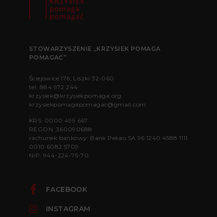
STOWARZYSZENIE „KRZYSIEK POMAGA
POMAGAĆ”
Ściejowice 176, Liszki 32-060
tel.
884 972 244
krzysiek@krzysiekpomaga.org
krzysiekpomagapomagac@gmail.com
KRS: 0000 499 667
REGON: 360090688
rachunek bankowy: Bank Pekao SA 96 1240 4588 1111
0010 6082 5709
NIP: 944-224-75-70
FACEBOOK
INSTAGRAM