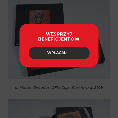
WESPRZYJ
BENEFICJENTÓW
WPŁACAM
o. Marcin Świąder, OFM Cap., Cerkiewka, 2019