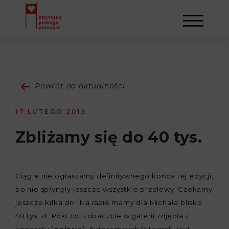
AKTUALNOŚCI
Powrót do aktualności
STOWARZYSZENIE
17 LUTEGO 2015
O NAS
DZIAŁALNOŚĆ
Zbliżamy się do 40 tys.
NAPISALI O NAS
NASI BENEFICJENCI
KONTAKT
Ciągle nie ogłaszamy definitywnego końca tej edycji,
GALERIA
SULEJMAN
REJESTRACJA
bo nie spłynęły jeszcze wszystkie przelewy. Czekamy
jeszcze kilka dni. Na razie mamy dla Michała blisko
WYDARZENIA
40 tys. zł. Póki co, zobaczcie w galerii zdjęcia z