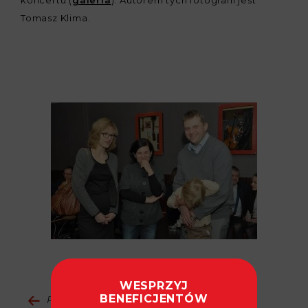
koncertu (
galeria
). Autorem tych fotografii jest
Tomasz Klima.
WESPRZYJ
BENEFICJENTÓW
Powrót do aktualności