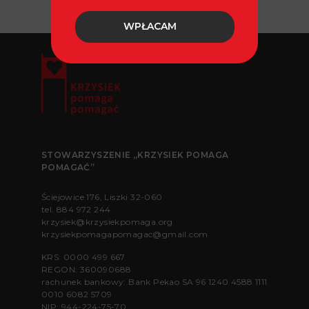
WPŁACAM
STOWARZYSZENIE „KRZYSIEK POMAGA
POMAGAĆ”
Ściejowice 176, Liszki 32-060
tel.
884 972 244
krzysiek@krzysiekpomaga.org
krzysiekpomagapomagac@gmail.com
KRS: 0000 499 667
REGON: 360090688
rachunek bankowy: Bank Pekao SA 96 1240 4588 1111
0010 6082 5709
NIP: 944-224-75-70