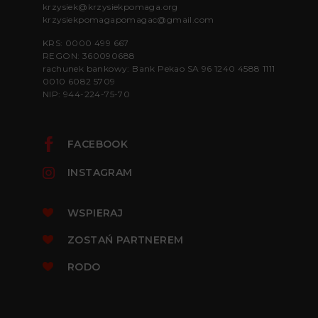
krzysiek@krzysiekpomaga.org
krzysiekpomagapomagac@gmail.com
KRS: 0000 499 667
REGON: 360090688
rachunek bankowy: Bank Pekao SA 96 1240 4588 1111
0010 6082 5709
NIP: 944-224-75-70
FACEBOOK
INSTAGRAM
WSPIERAJ
ZOSTAŃ PARTNEREM
RODO