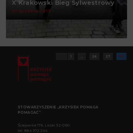
X Krakowski Bieg Sylwestrowy
20 grudnia 2013
1
…
26
27
28
Strona 28 z 28
STOWARZYSZENIE „KRZYSIEK POMAGA
POMAGAĆ”
Ściejowice 176, Liszki 32-060
tel.
884 972 244