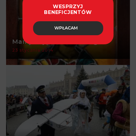
WESPRZYJ
BENEFICJENTÓW
WPŁACAM
Mamy zdjęcia do katalogu
23 stycznia 2014