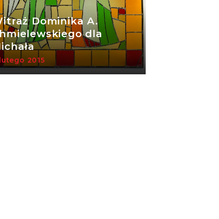
itraż Dominika A.
hmielewskiego dla
ichała
lutego 2015