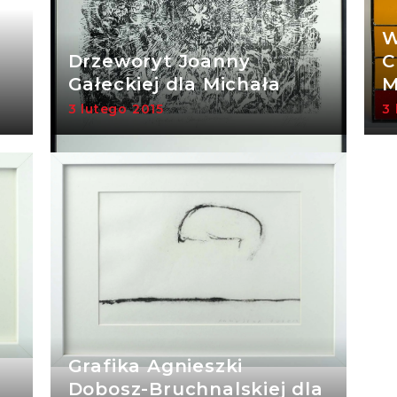
W
Drzeworyt Joanny
C
Gałeckiej dla Michała
M
3 lutego 2015
3 
Grafika Agnieszki
Dobosz-Bruchnalskiej dla