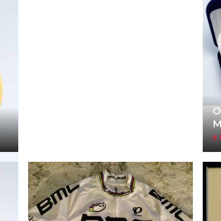
O
M
5 