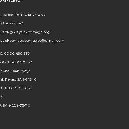
OMAGAĆ”
iejowice 176, Liszki 32-060
.
884 972 244
zysiek@krzysiekpomaga.org
zysiekpomagapomagac@gmail.com
S: 0000 499 667
GON: 360090688
chunek bankowy:
nk Pekao SA 96 1240
88 1111 0010 6082
09
P: 944-224-75-70