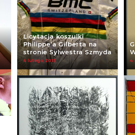
Licytacja koszulki
Philippe’a Gilberta na
G
stronie Sylwestra Szmyda
W
4 lutego 2015
4